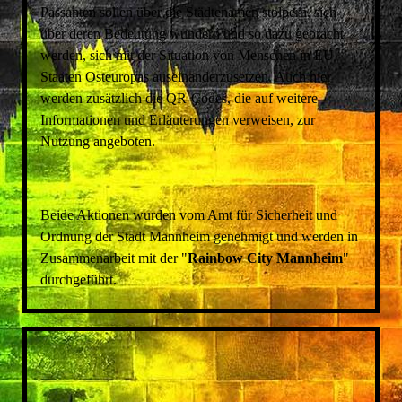
Passanten sollen über die Städtenamen stolpern, sich
über deren Bedeutung wundern und so dazu gebracht
werden, sich mit der Situation von Menschen in EU-
Staaten Osteuropas auseinanderzusetzen. Auch hier
werden zusätzlich die QR-Codes, die auf weitere
Informationen und Erläuterungen verweisen, zur
Nutzung angeboten.
Beide Aktionen wurden vom Amt für Sicherheit und
Ordnung der Stadt Mannheim genehmigt und werden in
Zusammenarbeit mit der "
Rainbow City Mannheim
"
durchgeführt.