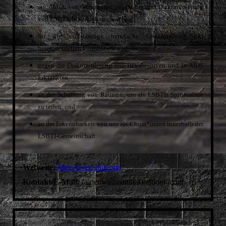
am Abbau von Vorurteilen gegenüber und Diskriminierung
WIRTSCHAFTSWEIBER
von LSBTIs innerhalb der Kirchen,
FRIEDA
für die vollständige berufliche Gleichstellung mit
LESBISCH-SCHWULE GESCHICHTSWERKSTATT
heterosexuellen Cismännern und -frauen,
MONNEM PRIDE
gegen die Diskriminierung von HIV-Positiven und an AIDS
Erkrankten,
an der Schaffung von Räumen, um als LSBTIs Spiritualität
zu teilen, und
an der Erkennbarkeit von uns als Christ*innen innerhalb der
LSBTI-Gemeinschaft.
Webseite:
http://www.huk.org/
Kontakt-E-Mail:
rainer.wellmann(at)outlook.com